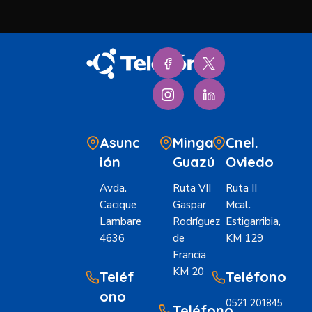
Asunc
Minga
Cnel.
ión
Guazú
Oviedo
Avda.
Ruta VII
Ruta II
Cacique
Gaspar
Mcal.
Lambare
Rodríguez
Estigarribia,
4636
de
KM 129
Francia
KM 20
Teléf
Teléfono
ono
0521 201845
Teléfono